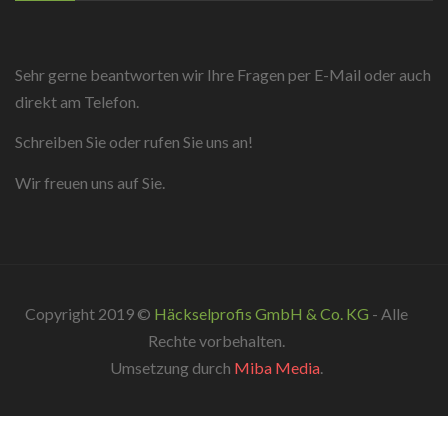
Sehr gerne beantworten wir Ihre Fragen per E-Mail oder auch
direkt am Telefon.
Schreiben Sie oder rufen Sie uns an!
Wir freuen uns auf Sie.
Copyright 2019 ©
Häckselprofis GmbH & Co. KG
- Alle
Rechte vorbehalten.
Umsetzung durch
Miba Media
.