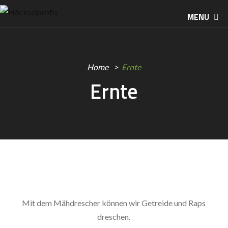
MENU
Home
Ernte
Ernte
Mit dem Mähdrescher können wir Getreide und Raps
dreschen.